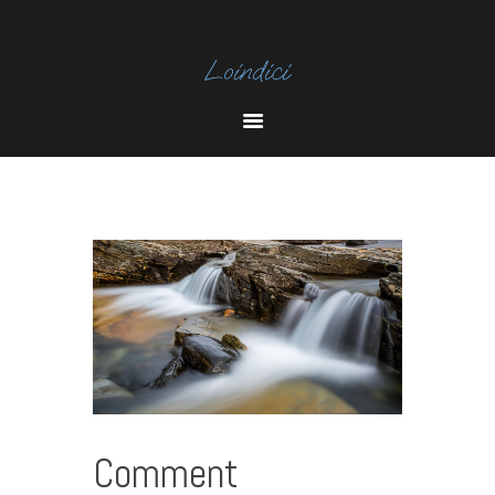
I
N
Y
S
O
T
U
A
T
U
B
E
Comment