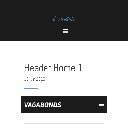
I
N
Y
S
O
Header Home 1
T
U
A
T
18 juin 2018
U
B
E