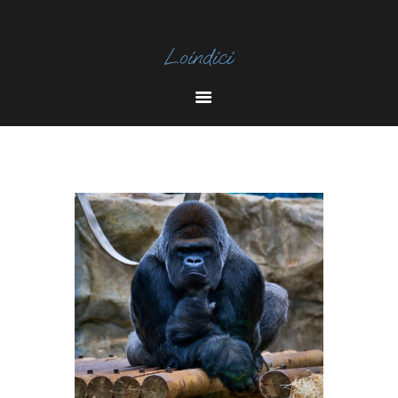
I
N
Y
S
O
T
U
A
T
U
B
E