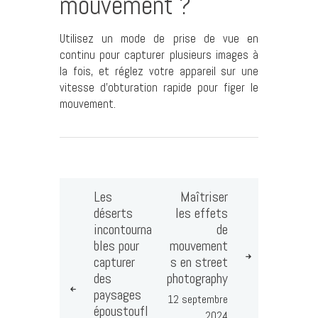
mouvement ?
Utilisez un mode de prise de vue en
continu pour capturer plusieurs images à
la fois, et réglez votre appareil sur une
vitesse d’obturation rapide pour figer le
mouvement.
Les
Maîtriser
déserts
les effets
incontourna
de
bles pour
mouvement
capturer
s en street
des
photography
paysages
12 septembre
époustoufl
2024