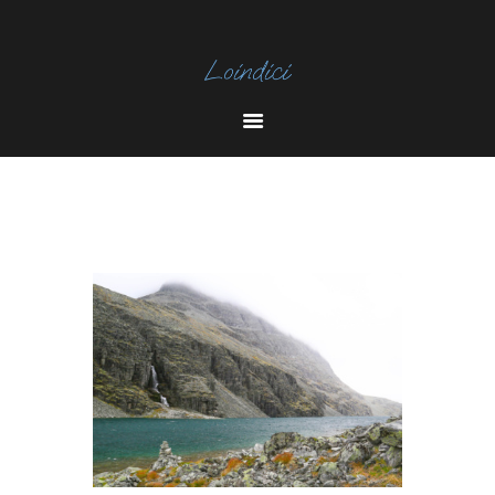
I
N
Y
S
O
T
U
A
T
U
B
E