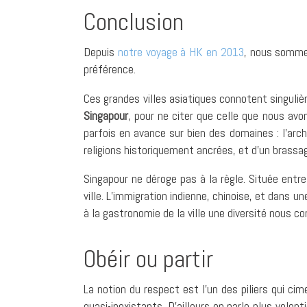
Conclusion
Depuis
notre voyage à HK en 2013
, nous somme
préférence.
Ces grandes villes asiatiques connotent singul
Singapour
, pour ne citer que celle que nous av
parfois en avance sur bien des domaines : l’archi
religions historiquement ancrées, et d’un brassag
Singapour ne déroge pas à la règle. Située entre 
ville. L’immigration indienne, chinoise, et dans u
à la gastronomie de la ville une diversité nous 
Obéir ou partir
La notion du respect est l’un des piliers qui ci
quasi-inexistants. D’ailleurs on parle plus volont