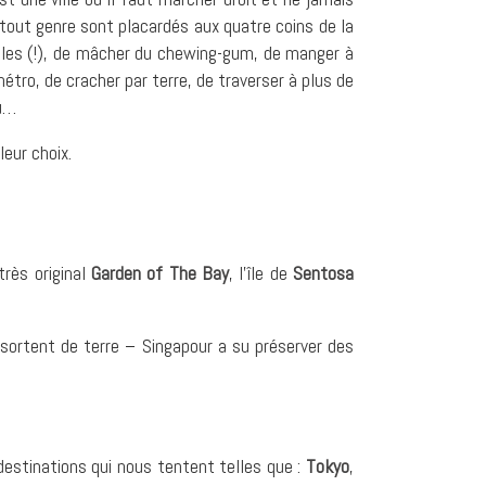
 tout genre sont placardés aux quatre coins de la
ubelles (!), de mâcher du chewing-gum, de manger à
tro, de cracher par terre, de traverser à plus de
au…
leur choix.
très original
Garden of The Bay
, l’île de
Sentosa
ortent de terre – Singapour a su préserver des
destinations qui nous tentent telles que :
Tokyo
,