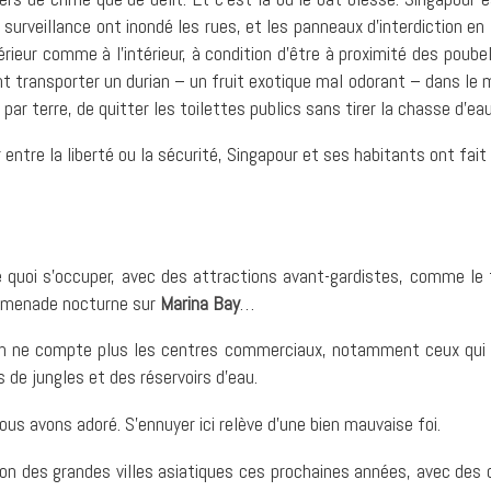
 surveillance ont inondé les rues, et les panneaux d’interdiction en
’extérieur comme à l’intérieur, à condition d’être à proximité des po
 transporter un durian – un fruit exotique mal odorant – dans le mé
ar terre, de quitter les toilettes publics sans tirer la chasse d’e
ntre la liberté ou la sécurité, Singapour et ses habitants ont fait 
de quoi s’occuper, avec des attractions avant-gardistes, comme le 
romenade nocturne sur
Marina Bay
…
 on ne compte plus les centres commerciaux, notamment ceux qui s
 de jungles et des réservoirs d’eau.
us avons adoré. S’ennuyer ici relève d’une bien mauvaise foi.
tion des grandes villes asiatiques ces prochaines années, avec des 