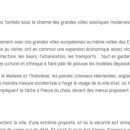
s tombés sous le charme des grandes villes asiatiques modernes,
ièrement avec nos grandes villes européennes ou même celles des E
ons pu visiter, ont en commun une expansion économique assez réce
tecture, les loisirs, l’urbanisation, les transports… tout en gardan
e culturel et ethnique à faire pâlir de jalousie les modèles dépassé
la Malaisie et l’Indonésie, les passés coloniaux néerlandais, anglai
ne moindre mesure occidentale a forgé le visage de la ville-état, où 
compliquant la tâche à l’heure du choix, devant des menus proposant
mentent la ville, d’une extrême propreté, et où la sécurité est omn
iers de crime que de délit. Et c’est là où le bat blesse. Singapour 