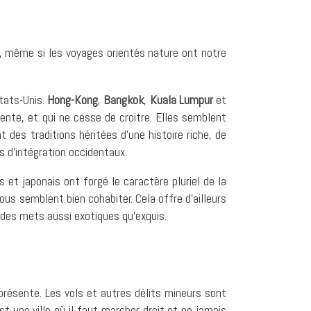
 même si les voyages orientés nature ont notre
tats-Unis.
Hong-Kong
,
Bangkok
,
Kuala Lumpur
et
nte, et qui ne cesse de croitre. Elles semblent
t des traditions héritées d’une histoire riche, de
s d’intégration occidentaux.
s et japonais ont forgé le caractère pluriel de la
tous semblent bien cohabiter. Cela offre d’ailleurs
 des mets aussi exotiques qu’exquis.
iprésente. Les vols et autres délits mineurs sont
est une ville où il faut marcher droit et ne jamais