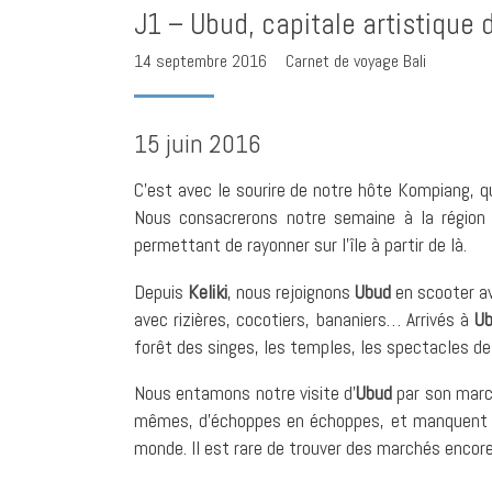
J1 – Ubud, capitale artistique de
14 septembre 2016
Carnet de voyage Bali
15 juin 2016
C’est avec le sourire de notre hôte Kompiang, q
Nous consacrerons notre semaine à la région 
permettant de rayonner sur l’île à partir de là.
Depuis
Keliki
, nous rejoignons
Ubud
en scooter av
avec rizières, cocotiers, bananiers… Arrivés à
U
forêt des singes, les temples, les spectacles d
Nous entamons notre visite d’
Ubud
par son march
mêmes, d’échoppes en échoppes, et manquent fi
monde. Il est rare de trouver des marchés encore