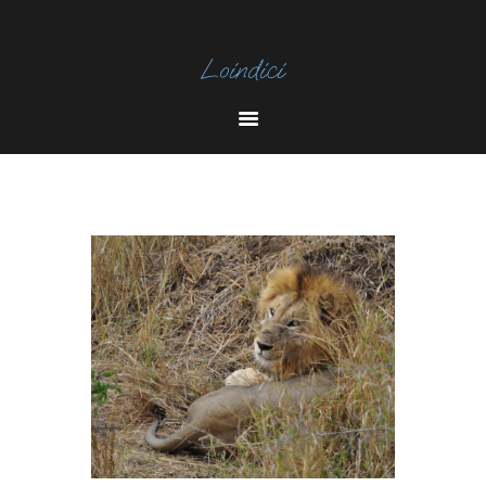
I
N
Y
S
O
T
U
A
T
U
B
E