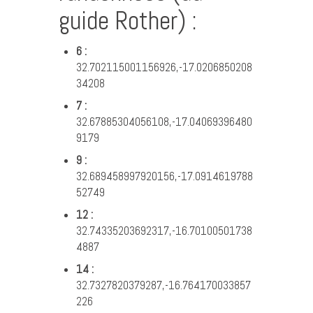
guide Rother) :
6 :
32.702115001156926,-17.0206850208
34208
7 :
32.67885304056108,-17.04069396480
9179
9 :
32.689458997920156,-17.0914619788
52749
12 :
32.74335203692317,-16.70100501738
4887
14 :
32.7327820379287,-16.764170033857
226