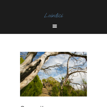
I
N
Y
S
O
T
U
A
T
U
B
E