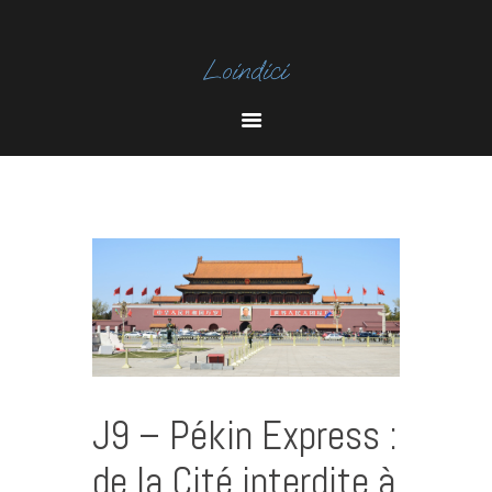
I
N
Y
S
O
T
U
A
T
U
B
E
J9 – Pékin Express :
de la Cité interdite à