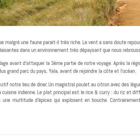
 malgré une faune parait-il très riche. Le vent a sans doute repouss
laisantes dans un environnement très dépaysant que nous rebrouss
ge avant d’attaquer la 3ème partie de notre voyage. Après la régi
us grand parc du pays, Yala, avant de rejoindre la côte et l’océan.
tif notre lieu de diner. Un magistral poulet au citron avec des lég
 cuisine indienne. Le plat principal est le rice & curry : du riz et di
 une multitude d’épices qui explosent en bouche. Contrairement