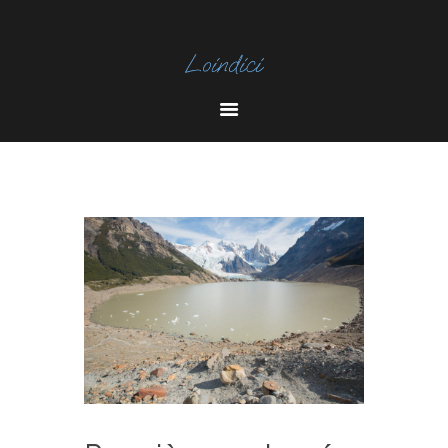
I
N
Y
S
O
T
U
A
T
U
B
E