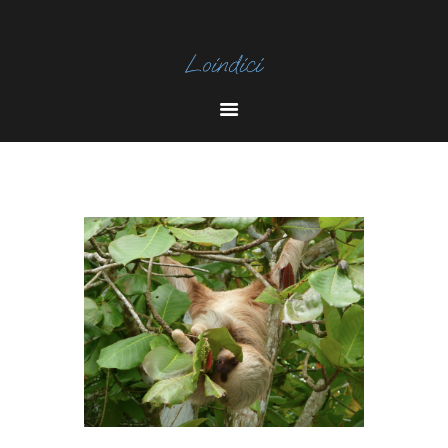
I
N
Y
S
O
T
U
A
T
U
B
E