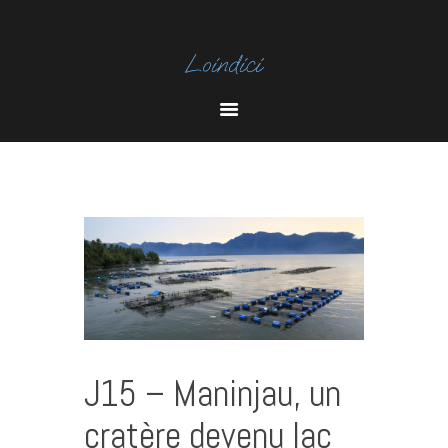
I
N
Y
S
O
T
U
A
T
U
B
E
J15 – Maninjau, un
cratère devenu lac