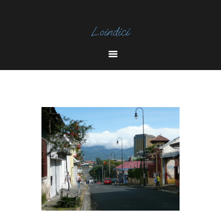
I
N
Y
S
O
T
U
A
T
U
B
E