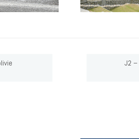
livie
J2 –