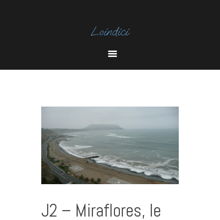
I
N
Y
S
O
T
U
A
T
U
B
E
J2 – Miraflores, le