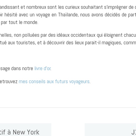
grandissant et nombreux sont les curieux souhaitant s’imprégner d
oir hésité avec un voyage en Thaïlande, nous avons décidés de part
 par tout le monde.
nnelles, non polluées par des idéaux occidentaux qui éloignent cha
tué aux touristes, et à découvrir des lieux parait-il magiques, comm
essage dans notre
livre d’or
.
 Retrouvez
mes conseils aux futurs voyageurs
.
tif à New York
J