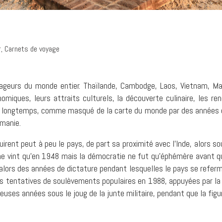
r
,
Carnets de voyage
ageurs du monde entier. Thaïlande, Cambodge, Laos, Vietnam, Mala
omiques, leurs attraits culturels, la découverte culinaire, les 
ant longtemps, comme masqué de la carte du monde par des années d
rmanie.
irent peut à peu le pays, de part sa proximité avec l’Inde, alors so
 ne vint qu’en 1948 mais la démocratie ne fut qu’éphémère avant q
 alors des années de dictature pendant lesquelles le pays se referm
 des tentatives de soulèvements populaires en 1988, appuyées par la 
reuses années sous le joug de la junte militaire, pendant que la fig