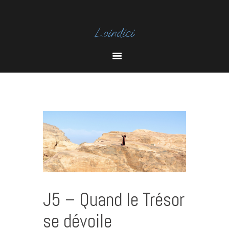
I
N
Y
S
O
T
U
A
T
U
B
E
J5 – Quand le Trésor
se dévoile