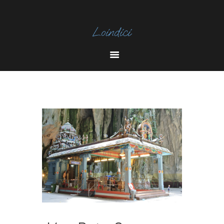
I
N
Y
S
O
T
U
A
T
U
B
E