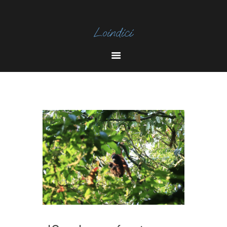
I
N
Y
S
O
T
U
A
T
U
B
E